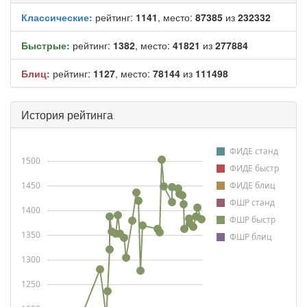
Классические:
рейтинг:
1141
, место:
87385
из
232332
Быстрые:
рейтинг:
1382
, место:
41821
из
277884
Блиц:
рейтинг:
1127
, место:
78144
из
111498
История рейтинга
ФИДЕ станд
1500
ФИДЕ быстр
1450
ФИДЕ блиц
ФШР станд
1400
ФШР быстр
1350
ФШР блиц
1300
1250