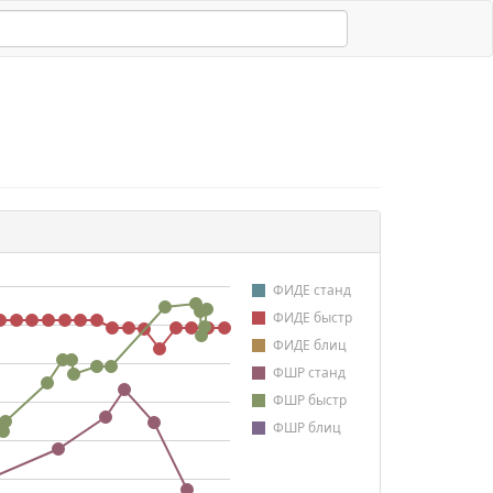
ФИДЕ станд
ФИДЕ быстр
ФИДЕ блиц
ФШР станд
ФШР быстр
ФШР блиц