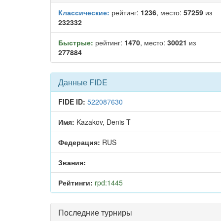
Классические:
рейтинг:
1236
, место:
57259
из
232332
Быстрые:
рейтинг:
1470
, место:
30021
из
277884
Данные FIDE
FIDE ID:
522087630
Имя:
Kazakov, Denis T
Федерация:
RUS
Звания:
Рейтинги:
rpd:1445
Последние турниры