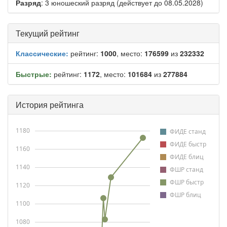
Разряд
: 3 юношеский разряд (действует до 08.05.2028)
Текущий рейтинг
Классические:
рейтинг:
1000
, место:
176599
из
232332
Быстрые:
рейтинг:
1172
, место:
101684
из
277884
История рейтинга
1180
ФИДЕ станд
ФИДЕ быстр
1160
ФИДЕ блиц
1140
ФШР станд
ФШР быстр
1120
ФШР блиц
1100
1080