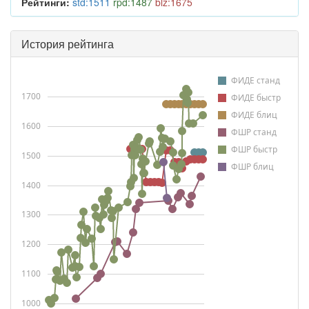
Рейтинги:
std:1511
rpd:1487
blz:1675
История рейтинга
ФИДЕ станд
1700
ФИДЕ быстр
ФИДЕ блиц
1600
ФШР станд
ФШР быстр
1500
ФШР блиц
1400
1300
1200
1100
1000