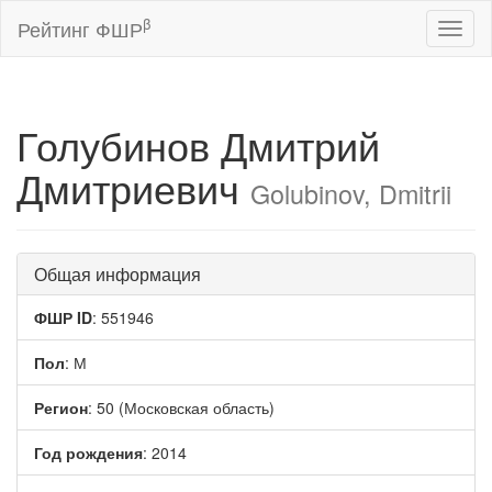
β
Рейтинг ФШР
Toggl
naviga
Голубинов Дмитрий
Дмитриевич
Golubinov, Dmitrii
Общая информация
ФШР ID
: 551946
Пол
: М
Регион
: 50 (Московская область)
Год рождения
: 2014