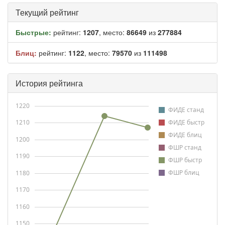
Текущий рейтинг
Быстрые:
рейтинг:
1207
, место:
86649
из
277884
Блиц:
рейтинг:
1122
, место:
79570
из
111498
История рейтинга
1220
ФИДЕ станд
1210
ФИДЕ быстр
ФИДЕ блиц
1200
ФШР станд
1190
ФШР быстр
ФШР блиц
1180
1170
1160
1150