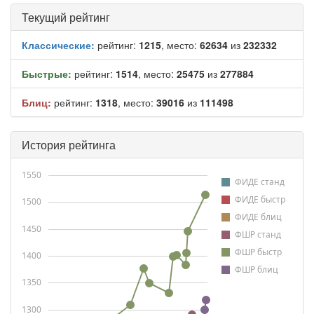
Текущий рейтинг
Классические:
рейтинг:
1215
, место:
62634
из
232332
Быстрые:
рейтинг:
1514
, место:
25475
из
277884
Блиц:
рейтинг:
1318
, место:
39016
из
111498
История рейтинга
1550
ФИДЕ станд
ФИДЕ быстр
1500
ФИДЕ блиц
1450
ФШР станд
ФШР быстр
1400
ФШР блиц
1350
1300