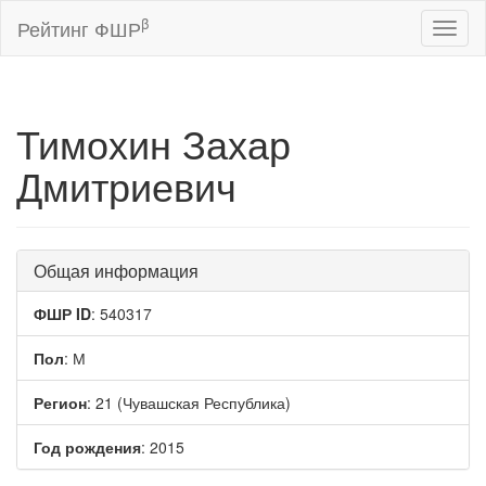
β
Рейтинг ФШР
Toggl
naviga
Тимохин Захар
Дмитриевич
Общая информация
ФШР ID
: 540317
Пол
: М
Регион
: 21 (Чувашская Республика)
Год рождения
: 2015