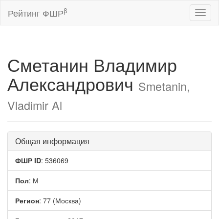
β
Рейтинг ФШР
Toggl
naviga
Сметанин Владимир
Александрович
Smetanin,
Vladimir Al
Общая информация
ФШР ID
: 536069
Пол
: М
Регион
: 77 (Москва)