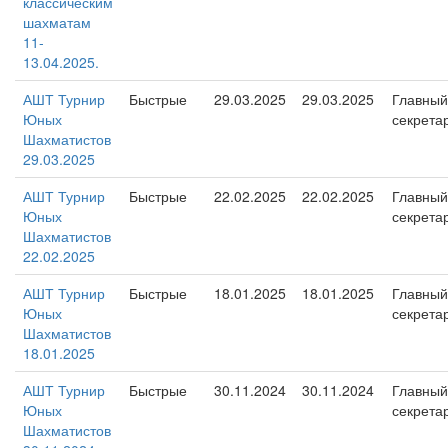
классическим
шахматам
11-
13.04.2025.
АШТ Турнир
Быстрые
29.03.2025
29.03.2025
Главный
Юных
секрета
Шахматистов
29.03.2025
АШТ Турнир
Быстрые
22.02.2025
22.02.2025
Главный
Юных
секрета
Шахматистов
22.02.2025
АШТ Турнир
Быстрые
18.01.2025
18.01.2025
Главный
Юных
секрета
Шахматистов
18.01.2025
АШТ Турнир
Быстрые
30.11.2024
30.11.2024
Главный
Юных
секрета
Шахматистов