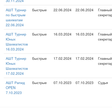
30.11.2024
АШТ Турнир
Быстрые
22.06.2024
22.06.2024
Главный
по быстрым
секрета
шахматам
22.06.2024
АШТ Турнир
Быстрые
16.03.2024
16.03.2024
Главный
Юных
секрета
Шахматистов
16.03.2024
АШТ Турнир
Быстрые
17.02.2024
17.02.2024
Главный
Юных
секрета
Шахматистов
17.02.2024
АШТ Рапид
Быстрые
07.10.2023
07.10.2023
Судья
OPEN
7.10.2023