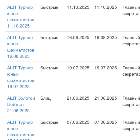
АШТ Турнир
Быстрые
11.10.2025
11.10.2025
Главный
юных
секрета
шахматистов
11.10.2025
АШТ Турнир
Быстрые
16.08.2025
16.08.2025
Главный
юных
секрета
шахматистов
16.08.2025
АШТ Турнир
Быстрые
19.07.2025
19.07.2025
Главный
юных
секрета
шахматистов
19.07.2025
АШТ Золотой
Блиц
21.06.2025
21.06.2025
Главный
Цейтнот
секрета
21.06.2025
АШТ Турнир
Быстрые
07.06.2025
07.06.2025
Главный
юных
секрета
шахматистов