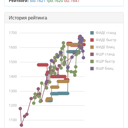
Рейтинги:
std:1621
rpd:1620
blz:1647
История рейтинга
1700
ФИДЕ станд
ФИДЕ быстр
ФИДЕ блиц
1600
ФШР станд
ФШР быстр
1500
ФШР блиц
1400
1300
1200
1100