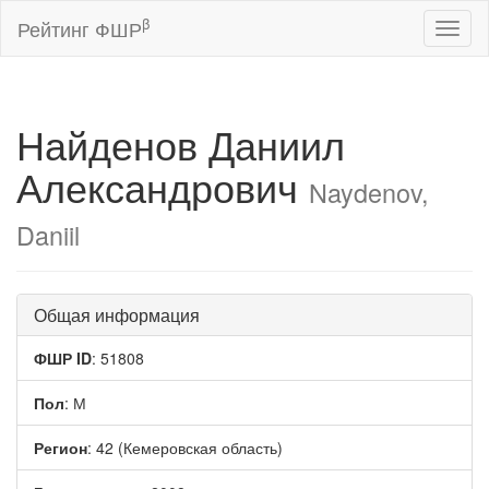
β
Рейтинг ФШР
Toggl
naviga
Найденов Даниил
Александрович
Naydenov,
Daniil
Общая информация
ФШР ID
: 51808
Пол
: М
Регион
: 42 (Кемеровская область)