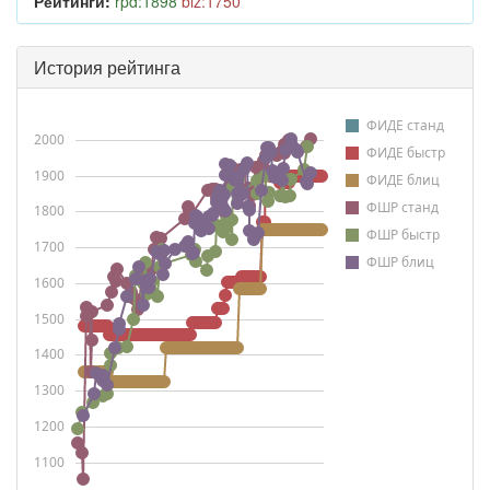
Рейтинги:
rpd:1898
blz:1750
История рейтинга
ФИДЕ станд
2000
ФИДЕ быстр
1900
ФИДЕ блиц
ФШР станд
1800
ФШР быстр
1700
ФШР блиц
1600
1500
1400
1300
1200
1100