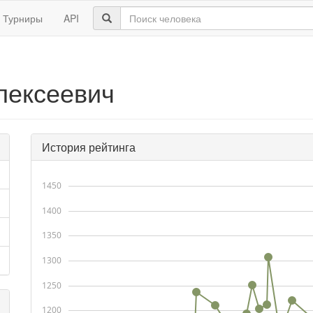
Турниры
API
лексеевич
История рейтинга
1450
1400
1350
1300
1250
1200