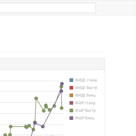
ФИДЕ станд
ФИДЕ быстр
ФИДЕ блиц
ФШР станд
ФШР быстр
ФШР блиц