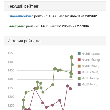
Текущий рейтинг
Классические:
рейтинг:
1347
, место:
36679
из
232332
Быстрые:
рейтинг:
1483
, место:
28595
из
277884
История рейтинга
1550
ФИДЕ станд
ФИДЕ быстр
1500
ФИДЕ блиц
1450
ФШР станд
ФШР быстр
1400
ФШР блиц
1350
1300
1250