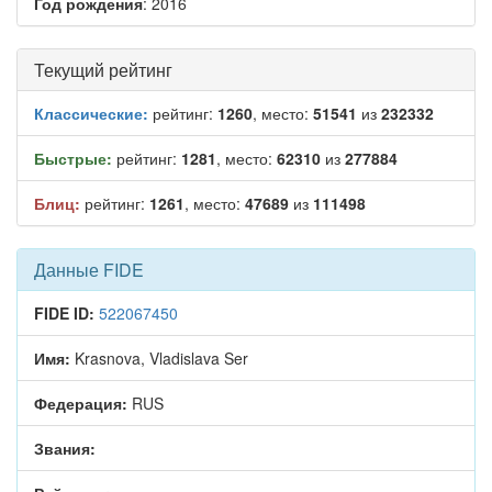
Год рождения
: 2016
Текущий рейтинг
Классические:
рейтинг:
1260
, место:
51541
из
232332
Быстрые:
рейтинг:
1281
, место:
62310
из
277884
Блиц:
рейтинг:
1261
, место:
47689
из
111498
Данные FIDE
FIDE ID:
522067450
Имя:
Krasnova, Vladislava Ser
Федерация:
RUS
Звания: