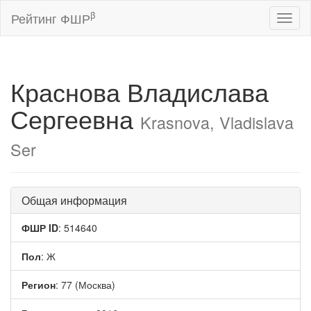
β
Рейтинг ФШР
Toggl
naviga
Краснова Владислава
Сергеевна
Krasnova, Vladislava
Ser
Общая информация
ФШР ID
: 514640
Пол
: Ж
Регион
: 77 (Москва)