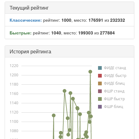
Текущий рейтинг
Классические:
рейтинг:
1000
, место:
176591
из
232332
Быстрые:
рейтинг:
1040
, место:
199303
из
277884
История рейтинга
1220
ФИДЕ станд
1200
ФИДЕ быстр
ФИДЕ блиц
1180
ФШР станд
1160
ФШР быстр
1140
ФШР блиц
1120
1100
1080