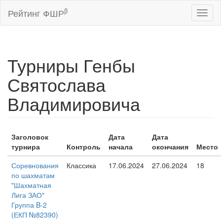
β
Рейтинг ФШР
Toggl
naviga
Турниры Генбы
Святослава
Владимировича
Заголовок
Дата
Дата
турнира
Контроль
начала
окончания
Место
Соревнования
Классика
17.06.2024
27.06.2024
18
по шахматам
"Шахматная
Лига ЗАО"
Группа B-2
(ЕКП №82390)