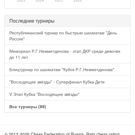
2023
2024
2025
2026
Последние турниры
Республиканский турнир по быстрым шахматам "День
России"
Мемориал Р.Г.Нежметдинова - этап ДКР среди девочек
до 11 лет
Блицтурнир по шахматам "Кубок Р.Г.Нежметдинова"
"Восходящие звёзды" - Суперфинал Кубка Дети
V Этап Кубка "Восходящие звёзды"
Все турниры (89)
© 2013-2026 Chess Federation of Russia. Ratg chess rating