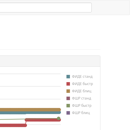
ФИДЕ станд
ФИДЕ быстр
ФИДЕ блиц
ФШР станд
ФШР быстр
ФШР блиц