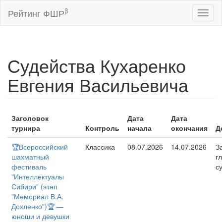
β
Рейтинг ФШР
Toggl
naviga
Судейства Кухаренко
Евгения Васильевича
Заголовок
Дата
Дата
турнира
Контроль
начала
окончания
Д
🏆Всероссийский
Классика
08.07.2026
14.07.2026
З
шахматный
г
фестиваль
с
"Интеллектуалы
Сибири" (этап
"Мемориал В.А.
Дохленко")🏆 —
юноши и девушки