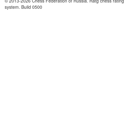
© 2013-2026 Chess Federation of Russia. Ratg chess rating
system. Build 0500