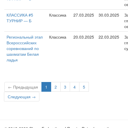
с
КЛАССИКА #5
Классика
27.03.2025
30.03.2025
З
ТУРНИР — Б
г
с
Региональный этап
Классика
20.03.2025
22.03.2025
З
Всеросссийских
г
соревнований по
с
шахматам Белая
ладья
← Предыдущая
1
2
3
4
5
Следующая →