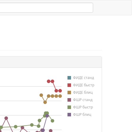
ФИДЕ станд
ФИДЕ быстр
ФИДЕ блиц
ФШР станд
ФШР быстр
ФШР блиц