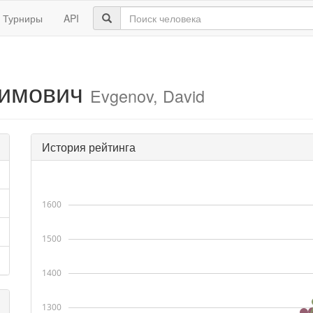
Турниры
API
симович
Evgenov, David
История рейтинга
1600
1500
1400
1300