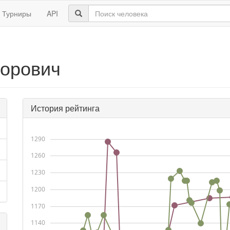
Турниры
API
торович
История рейтинга
1290
1260
1230
1200
1170
1140