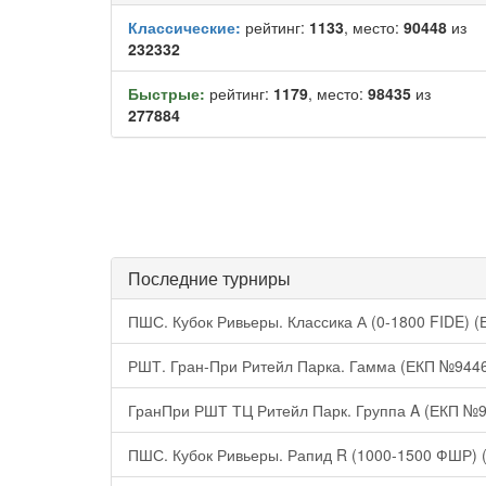
Классические:
рейтинг:
1133
, место:
90448
из
232332
Быстрые:
рейтинг:
1179
, место:
98435
из
277884
Последние турниры
ПШС. Кубок Ривьеры. Классика А (0-1800 FIDE) 
РШТ. Гран-При Ритейл Парка. Гамма (ЕКП №944
ГранПри РШТ ТЦ Ритейл Парк. Группа A (ЕКП №
ПШС. Кубок Ривьеры. Рапид R (1000-1500 ФШР)