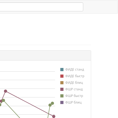
ФИДЕ станд
ФИДЕ быстр
ФИДЕ блиц
ФШР станд
ФШР быстр
ФШР блиц