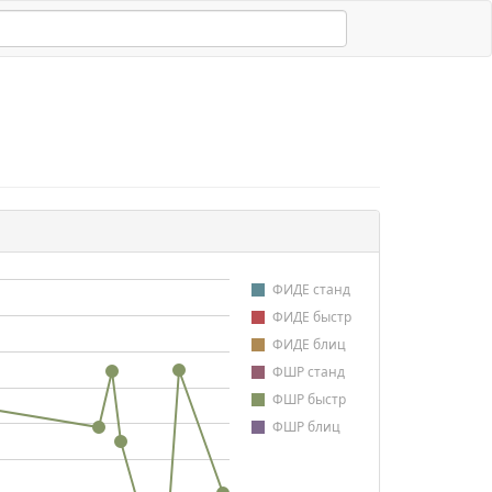
ФИДЕ станд
ФИДЕ быстр
ФИДЕ блиц
ФШР станд
ФШР быстр
ФШР блиц