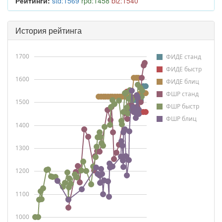
Рейтинги:
std:1569
rpd:1458
blz:1540
История рейтинга
1700
ФИДЕ станд
ФИДЕ быстр
1600
ФИДЕ блиц
ФШР станд
1500
ФШР быстр
ФШР блиц
1400
1300
1200
1100
1000