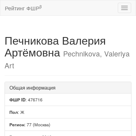
β
Рейтинг ФШР
Toggl
naviga
Печникова Валерия
Артёмовна
Pechnikova, Valeriya
Art
Общая информация
ФШР ID
: 476716
Пол
: Ж
Регион
: 77 (Москва)