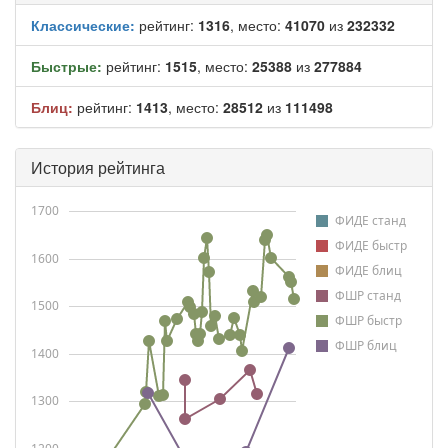
Классические:
рейтинг:
1316
, место:
41070
из
232332
Быстрые:
рейтинг:
1515
, место:
25388
из
277884
Блиц:
рейтинг:
1413
, место:
28512
из
111498
История рейтинга
1700
ФИДЕ станд
ФИДЕ быстр
1600
ФИДЕ блиц
ФШР станд
1500
ФШР быстр
ФШР блиц
1400
1300