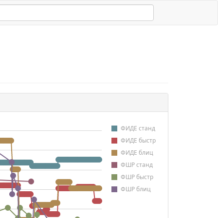
ФИДЕ станд
ФИДЕ быстр
ФИДЕ блиц
ФШР станд
ФШР быстр
ФШР блиц