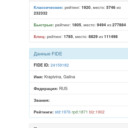
Классические:
рейтинг:
1920
, место:
5746
из
232332
Быстрые:
рейтинг:
1805
, место:
9494
из
277884
Блиц:
рейтинг:
1785
, место:
8829
из
111498
Данные FIDE
FIDE ID:
24159182
Имя:
Krapivina, Galina
Федерация:
RUS
Звания:
Рейтинги:
std:1976
rpd:1871
blz:1902