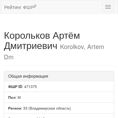
β
Рейтинг ФШР
Toggl
naviga
Корольков Артём
Дмитриевич
Korolkov, Artem
Dm
Общая информация
ФШР ID
: 471375
Пол
: М
Регион
: 33 (Владимирская область)