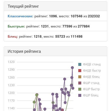
Текущий рейтинг
Классические:
рейтинг:
1096
, место:
107546
из
232332
Быстрые:
рейтинг:
1231
, место:
77596
из
277884
Блиц:
рейтинг:
1218
, место:
55723
из
111498
История рейтинга
1320
ФИДЕ станд
1290
ФИДЕ быстр
ФИДЕ блиц
1260
ФШР станд
1230
ФШР быстр
1200
ФШР блиц
1170
1140