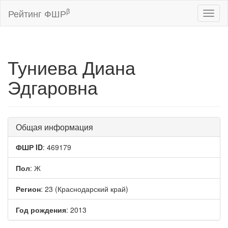
β
Рейтинг ФШР
Toggl
naviga
Туниева Диана
Эдгаровна
Общая информация
ФШР ID
: 469179
Пол
: Ж
Регион
: 23 (Краснодарский край)
Год рождения
: 2013