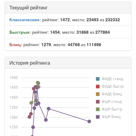
Текущий рейтинг
Классические:
рейтинг:
1472
, место:
23493
из
232332
Быстрые:
рейтинг:
1454
, место:
31868
из
277884
Блиц:
рейтинг:
1279
, место:
44768
из
111498
История рейтинга
1500
ФИДЕ станд
ФИДЕ быстр
1450
ФИДЕ блиц
1400
ФШР станд
1350
ФШР быстр
ФШР блиц
1300
1250