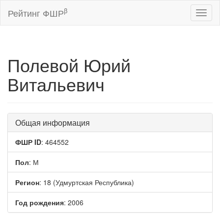
β
Рейтинг ФШР
Toggl
naviga
Полевой Юрий
Витальевич
Общая информация
ФШР ID
: 464552
Пол
: М
Регион
: 18 (Удмуртская Республика)
Год рождения
: 2006