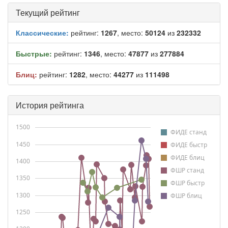
Текущий рейтинг
Классические:
рейтинг:
1267
, место:
50124
из
232332
Быстрые:
рейтинг:
1346
, место:
47877
из
277884
Блиц:
рейтинг:
1282
, место:
44277
из
111498
История рейтинга
1500
ФИДЕ станд
1450
ФИДЕ быстр
ФИДЕ блиц
1400
ФШР станд
1350
ФШР быстр
1300
ФШР блиц
1250