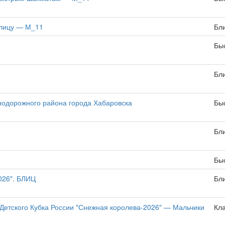
блицу — М_11
Бл
Бы
Бл
нодорожного района города Хабаровска
Бы
Бл
Бы
026". БЛИЦ
Бл
Детского Кубка России "Снежная королева-2026" — Мальчики
Кл