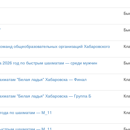
Бы
"
Бы
команд общеобразовательных организаций Хабаровского
Кл
а 2026 год по быстрым шахматам — среди мужчин
Бы
шахматам "Белая ладья" Хабаровска — Финал
Кл
ахматам "Белая ладья" Хабаровска — Группа Б
Кл
 года по шахматам — М_11
Кл
 быстрым шахматам — М_11
Бы