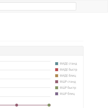
ФИДЕ станд
ФИДЕ быстр
ФИДЕ блиц
ФШР станд
ФШР быстр
ФШР блиц