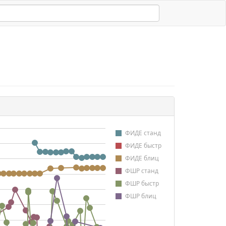
ФИДЕ станд
ФИДЕ быстр
ФИДЕ блиц
ФШР станд
ФШР быстр
ФШР блиц