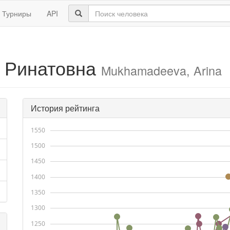
Турниры
API
 Ринатовна
Mukhamadeeva, Arina
История рейтинга
1550
1500
1450
1400
1350
1300
1250