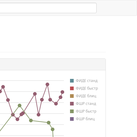
ФИДЕ станд
ФИДЕ быстр
ФИДЕ блиц
ФШР станд
ФШР быстр
ФШР блиц