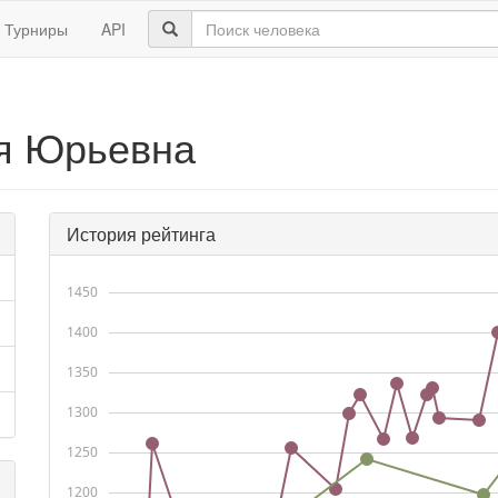
Турниры
API
я Юрьевна
История рейтинга
1450
1400
1350
1300
1250
1200