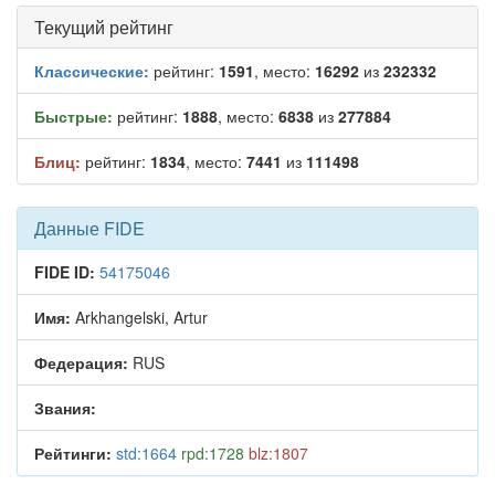
Текущий рейтинг
Классические:
рейтинг:
1591
, место:
16292
из
232332
Быстрые:
рейтинг:
1888
, место:
6838
из
277884
Блиц:
рейтинг:
1834
, место:
7441
из
111498
Данные FIDE
FIDE ID:
54175046
Имя:
Arkhangelski, Artur
Федерация:
RUS
Звания:
Рейтинги:
std:1664
rpd:1728
blz:1807