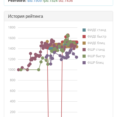
Рейтинги:
std:1505
rpd:1524
blz:1436
История рейтинга
1800
ФИДЕ станд
ФИДЕ быстр
1600
ФИДЕ блиц
1400
ФШР станд
ФШР быстр
1200
ФШР блиц
1000
800
600
400
200