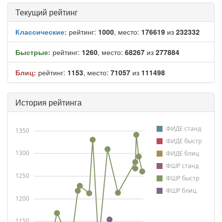
Текущий рейтинг
Классические:
рейтинг:
1000
, место:
176619
из
232332
Быстрые:
рейтинг:
1260
, место:
68267
из
277884
Блиц:
рейтинг:
1153
, место:
71057
из
111498
История рейтинга
ФИДЕ станд
1350
ФИДЕ быстр
1300
ФИДЕ блиц
ФШР станд
1250
ФШР быстр
ФШР блиц
1200
1150