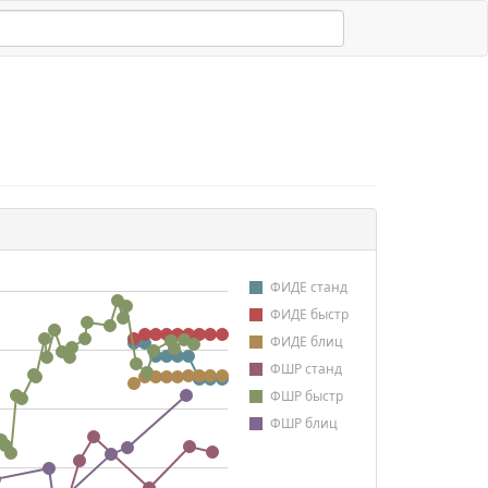
ФИДЕ станд
ФИДЕ быстр
ФИДЕ блиц
ФШР станд
ФШР быстр
ФШР блиц