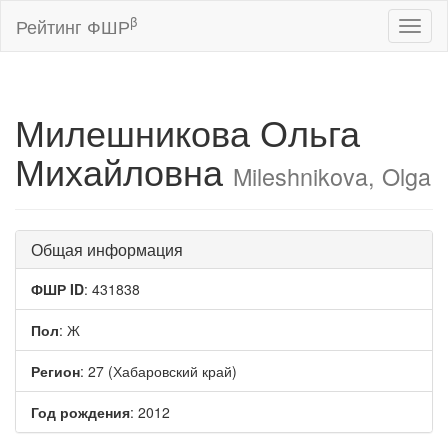
β
Рейтинг ФШР
Toggl
naviga
Милешникова Ольга
Михайловна
Mileshnikova, Olga
Общая информация
ФШР ID
: 431838
Пол
: Ж
Регион
: 27 (Хабаровский край)
Год рождения
: 2012