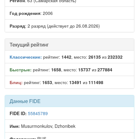
Регион
: 63 (Самарская область)
Год рождения
: 2006
Разряд
: 2 разряд (действует до 26.08.2026)
Текущий рейтинг
Классические:
рейтинг:
1442
, место:
26135
из
232332
Быстрые:
рейтинг:
1658
, место:
15737
из
277884
Блиц:
рейтинг:
1653
, место:
13491
из
111498
Данные FIDE
FIDE ID:
55845789
Имя:
Musurmonkulov, Dzhonibek
Федерация:
RUS