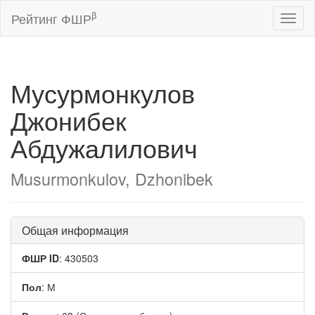
β
Рейтинг ФШР
Toggl
naviga
Мусурмонкулов
Джонибек
Абдужалилович
Musurmonkulov, Dzhonibek
Общая информация
ФШР ID
: 430503
Пол
: М