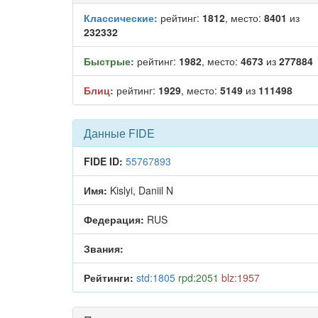
Классические:
рейтинг:
1812
, место:
8401
из
232332
Быстрые:
рейтинг:
1982
, место:
4673
из
277884
Блиц:
рейтинг:
1929
, место:
5149
из
111498
Данные FIDE
FIDE ID:
55767893
Имя:
Kislyi, Daniil N
Федерация:
RUS
Звания:
Рейтинги:
std:1805
rpd:2051
blz:1957