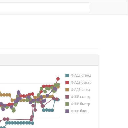
ФИДЕ станд
ФИДЕ быстр
ФИДЕ блиц
ФШР станд
ФШР быстр
ФШР блиц