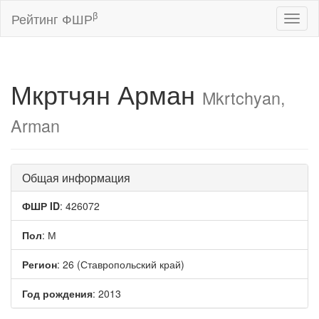
β
Рейтинг ФШР
Toggl
naviga
Мкртчян Арман
Mkrtchyan,
Arman
Общая информация
ФШР ID
: 426072
Пол
: М
Регион
: 26 (Ставропольский край)
Год рождения
: 2013