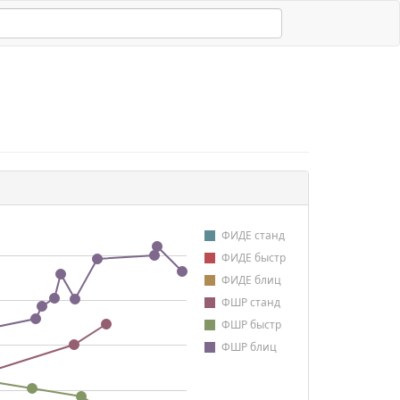
ФИДЕ станд
ФИДЕ быстр
ФИДЕ блиц
ФШР станд
ФШР быстр
ФШР блиц