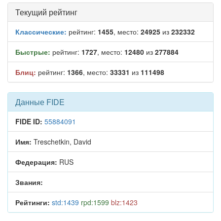
Текущий рейтинг
Классические:
рейтинг:
1455
, место:
24925
из
232332
Быстрые:
рейтинг:
1727
, место:
12480
из
277884
Блиц:
рейтинг:
1366
, место:
33331
из
111498
Данные FIDE
FIDE ID:
55884091
Имя:
Treschetkin, David
Федерация:
RUS
Звания:
Рейтинги:
std:1439
rpd:1599
blz:1423