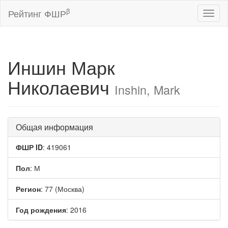
β
Рейтинг ФШР
Toggl
naviga
Иншин Марк
Николаевич
Inshin, Mark
Общая информация
ФШР ID
: 419061
Пол
: М
Регион
: 77 (Москва)
Год рождения
: 2016