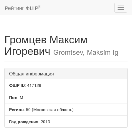
β
Рейтинг ФШР
Toggl
naviga
Громцев Максим
Игоревич
Gromtsev, Maksim Ig
Общая информация
ФШР ID
: 417126
Пол
: М
Регион
: 50 (Московская область)
Год рождения
: 2013