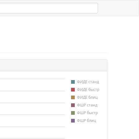
ФИДЕ станд
ФИДЕ быстр
ФИДЕ блиц
ФШР станд
ФШР быстр
ФШР блиц