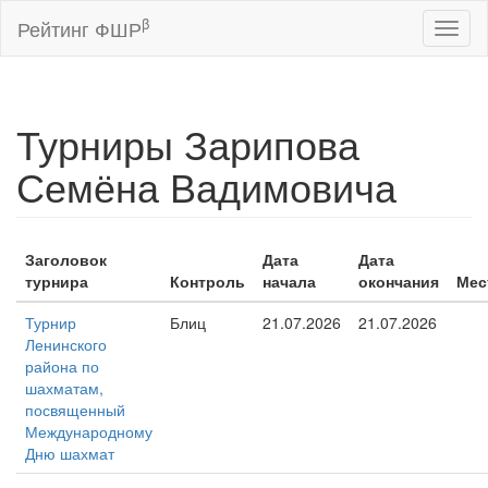
β
Рейтинг ФШР
Toggl
naviga
Турниры Зарипова
Семёна Вадимовича
Заголовок
Дата
Дата
турнира
Контроль
начала
окончания
Мес
Турнир
Блиц
21.07.2026
21.07.2026
Ленинского
района по
шахматам,
посвященный
Международному
Дню шахмат