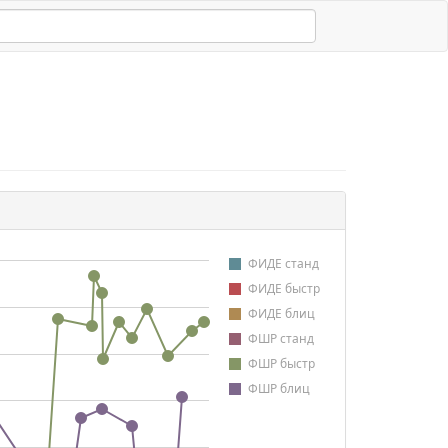
ФИДЕ станд
ФИДЕ быстр
ФИДЕ блиц
ФШР станд
ФШР быстр
ФШР блиц