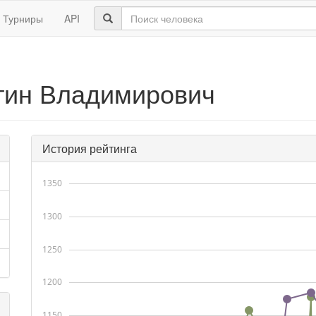
Турниры
API
тин Владимирович
История рейтинга
1350
1300
1250
1200
1150