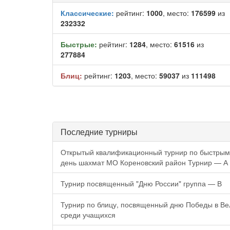
Классические:
рейтинг:
1000
, место:
176599
из
232332
Быстрые:
рейтинг:
1284
, место:
61516
из
277884
Блиц:
рейтинг:
1203
, место:
59037
из
111498
Последние турниры
Открытый квалификационный турнир по быстры
день шахмат МО Кореновский район Турнир — А
Турнир посвященный "Дню России" группа — В
Турнир по блицу, посвященный дню Победы в Ве
среди учащихся