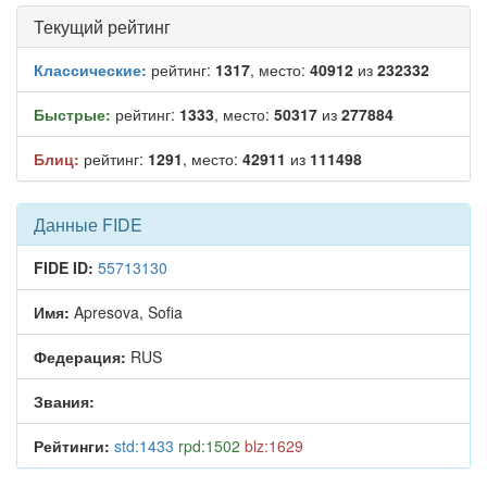
Текущий рейтинг
Классические:
рейтинг:
1317
, место:
40912
из
232332
Быстрые:
рейтинг:
1333
, место:
50317
из
277884
Блиц:
рейтинг:
1291
, место:
42911
из
111498
Данные FIDE
FIDE ID:
55713130
Имя:
Apresova, Sofia
Федерация:
RUS
Звания:
Рейтинги:
std:1433
rpd:1502
blz:1629