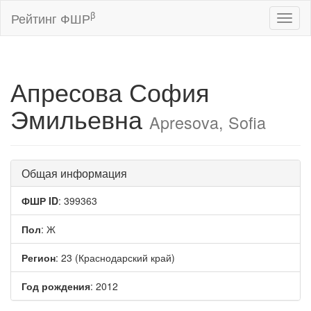
β
Рейтинг ФШР
Toggl
naviga
Апресова София
Эмильевна
Apresova, Sofia
Общая информация
ФШР ID
: 399363
Пол
: Ж
Регион
: 23 (Краснодарский край)
Год рождения
: 2012