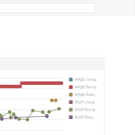
ФИДЕ станд
ФИДЕ быстр
ФИДЕ блиц
ФШР станд
ФШР быстр
ФШР блиц